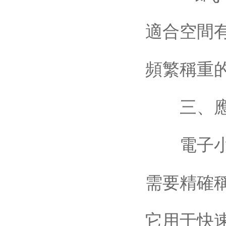
適合空間有
頻繁稱重的
三、
電子小地磅
需要精確稱
它用于快速